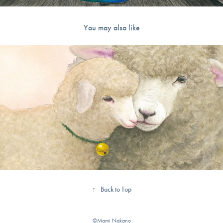
You may also like
2026
こひつじのくびかざり
↑
Back to Top
©︎Mami Nakano