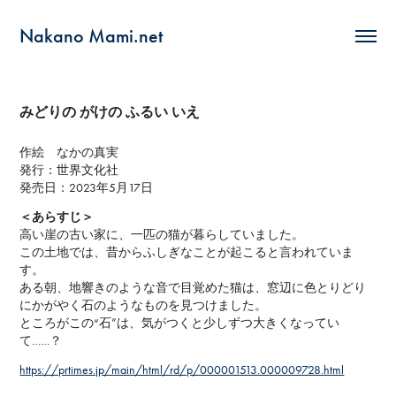
Nakano Mami.net
みどりの がけの ふるい いえ
作絵 なかの真実
発行：世界文化社
発売日：2023年5月17日
＜あらすじ＞
高い崖の古い家に、一匹の猫が暮らしていました。
この土地では、昔からふしぎなことが起こると言われていま
す。
ある朝、地響きのような音で目覚めた猫は、窓辺に色とりどり
にかがやく石のようなものを見つけました。
ところがこの“石”は、気がつくと少しずつ大きくなってい
て……？
https://prtimes.jp/main/html/rd/p/000001513.000009728.html