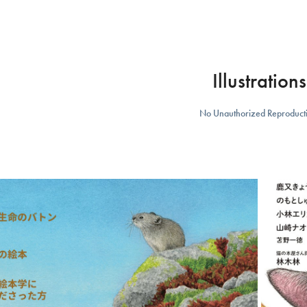
Illustrations
No Unauthorized Reproduct
2026
絵本 BOOKEND 2026
機関誌／表紙絵