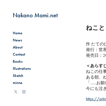
Nakano Mami.net
ねこと
Home
News
作 たての
About
発行：世
Contact
発売日：20
Books
＜あらす
Illustrations
ねこの仕
Sketch
ある朝、
minne
「……お
今にも泣
https://pr